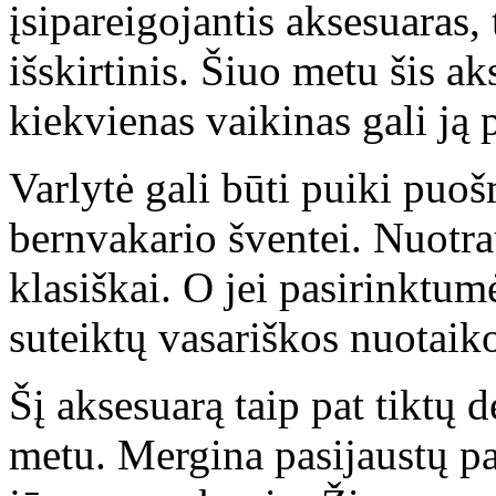
įsipareigojantis aksesuaras, t
išskirtinis. Šiuo metu šis a
kiekvienas vaikinas gali ją 
Varlytė gali būti puiki puoš
bernvakario šventei. Nuotra
klasiškai. O jei pasirinktum
suteiktų vasariškos nuotaik
Šį aksesuarą taip pat tiktų 
metu. Mergina pasijaustų pa