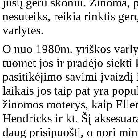
jūsų geru skoniu. Žinoma, p
nesuteiks, reikia rinktis ge
varlytes.
O nuo 1980m. yriškos varlyt
tuomet jos ir pradėjo siekti 
pasitikėjimo savimi įvaizdį ir
laikais jos taip pat yra popu
žinomos moterys, kaip Elle
Hendricks ir kt. Šį aksesuar
daug prisipuošti, o nori min