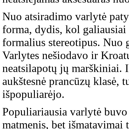
Nuo atsiradimo varlytė paty
forma, dydis, kol galiausiai 
formalius stereotipus. Nuo 
Varlytes nešiodavo ir Kroatų
neatsilapotų jų marškiniai. I
aukštesnė prancūzų klasė, tu
išpopuliarėjo.
Populiariausia varlytė buv
matmenis, bet išmatavimai t