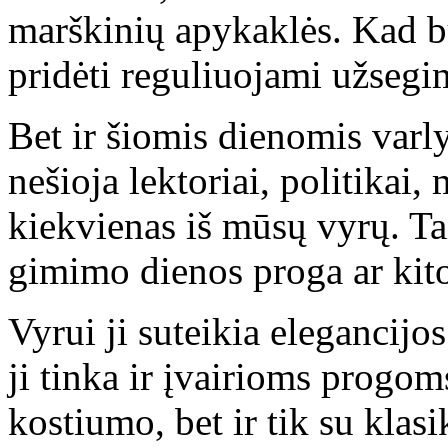
marškinių apykaklės. Kad b
pridėti reguliuojami užsegi
Bet ir šiomis dienomis varly
nešioja lektoriai, politikai, 
kiekvienas iš mūsų vyrų. Ta
gimimo dienos proga ar kit
Vyrui ji suteikia elegancijo
ji tinka ir įvairioms progoms
kostiumo, bet ir tik su klas