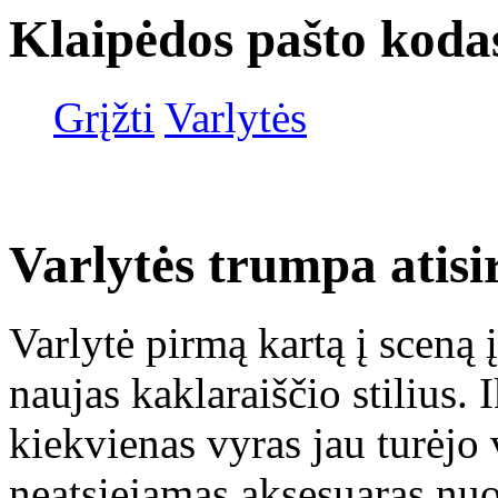
Klaipėdos pašto koda
Grįžti
Varlytės
Varlytės trumpa atisi
Varlytė pirmą kartą į sceną
naujas kaklaraiščio stilius.
kiekvienas vyras jau turėjo 
neatsiejamas aksesuaras nuo